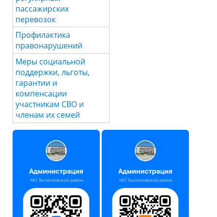
пассажирских
перевозок
Профилактика
правонарушений
Меры социальной
поддержки, льготы,
гарантии и
компенсации
участникам СВО и
членам их семей