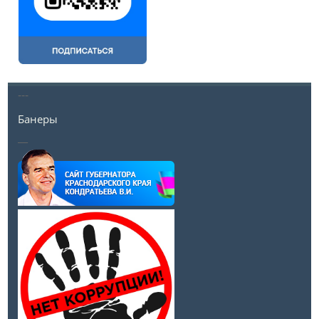
---
Банеры
__