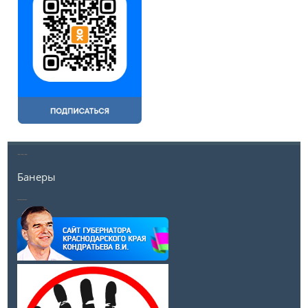
---
Банеры
__