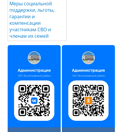
Меры социальной
поддержки, льготы,
гарантии и
компенсации
участникам СВО и
членам их семей