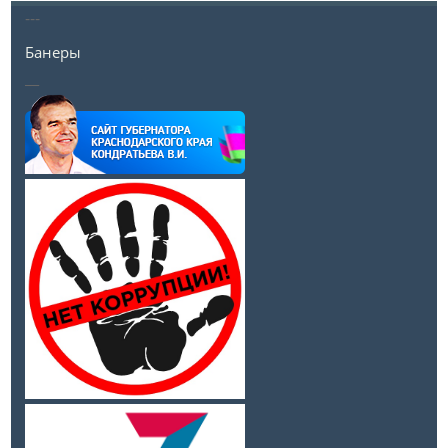
---
Банеры
__