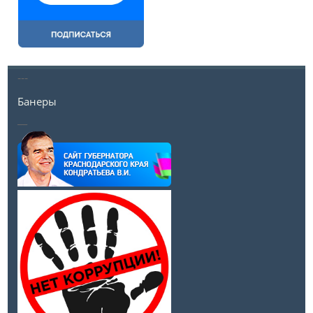
---
Банеры
__