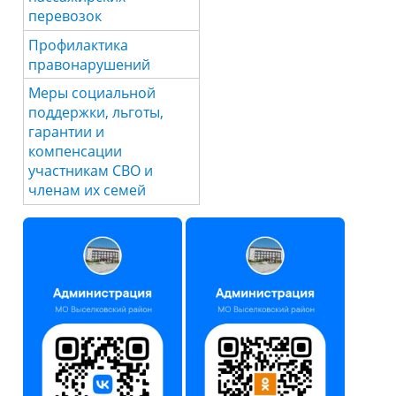
перевозок
Профилактика
правонарушений
Меры социальной
поддержки, льготы,
гарантии и
компенсации
участникам СВО и
членам их семей